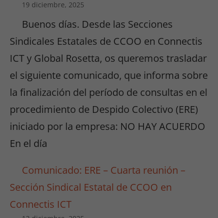
19 diciembre, 2025
Buenos días. Desde las Secciones
Sindicales Estatales de CCOO en Connectis
ICT y Global Rosetta, os queremos trasladar
el siguiente comunicado, que informa sobre
Necesarias
la finalización del período de consultas en el
/
procedimiento de Despido Colectivo (ERE)
Estadísticas
Para que
iniciado por la empresa: NO HAY ACUERDO
podamos
En el día
mejorar la
funcionalidad
y estructura
Comunicado: ERE – Cuarta reunión –
de la web, en
Sección Sindical Estatal de CCOO en
base a cómo
se usa la
Connectis ICT
web.