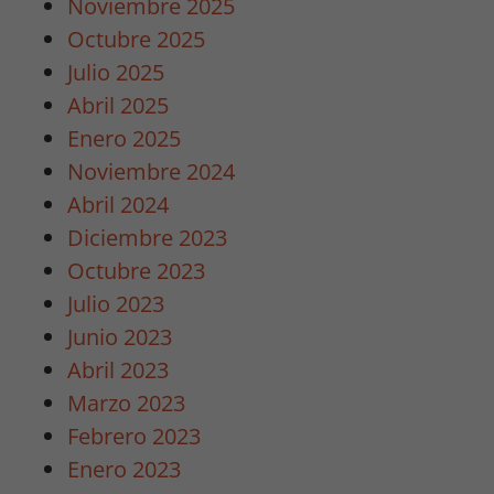
Noviembre 2025
durante tu
visita. Si
Octubre 2025
rechaza estas
Julio 2025
cookies,
Abril 2025
algunas
funcionalidades
Enero 2025
desaparecerán
Noviembre 2024
de la web.
Abril 2024
Diciembre 2023
Marketing
Octubre 2023
Al compartir tus
Julio 2023
intereses y
Junio 2023
comportamiento
mientras visitas
Abril 2023
nuestro sitio,
Marzo 2023
aumentas la
Febrero 2023
posibilidad de
ver contenido y
Enero 2023
ofertas