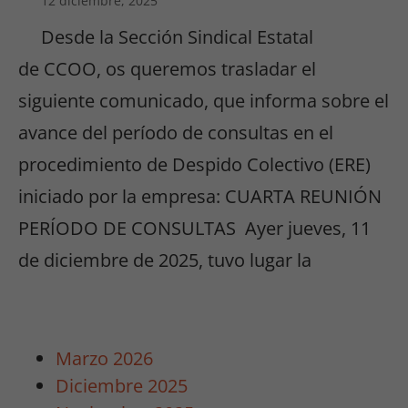
12 diciembre, 2025
Desde la Sección Sindical Estatal
Estadísticas
de CCOO, os queremos trasladar el
Para que
podamos
siguiente comunicado, que informa sobre el
mejorar la
avance del período de consultas en el
funcionalidad
y estructura
procedimiento de Despido Colectivo (ERE)
de la web, en
iniciado por la empresa: CUARTA REUNIÓN
base a cómo
se usa la
PERÍODO DE CONSULTAS Ayer jueves, 11
web.
de diciembre de 2025, tuvo lugar la
Experiencia
Para que
nuestra web
Marzo 2026
funcione lo
Diciembre 2025
mejor posible