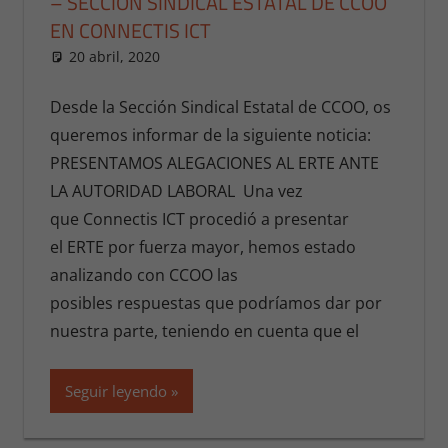
– SECCIÓN SINDICAL ESTATAL DE CCOO
EN CONNECTIS ICT
20 abril, 2020
publicaciones
NOTICIAS ESTATALES
,
NOTICIAS
ESTATALES 2020
Desde la Sección Sindical Estatal de CCOO, os
queremos informar de la siguiente noticia:
PRESENTAMOS ALEGACIONES AL ERTE ANTE
LA AUTORIDAD LABORAL Una vez
que Connectis ICT procedió a presentar
el ERTE por fuerza mayor, hemos estado
analizando con CCOO las
posibles respuestas que podríamos dar por
nuestra parte, teniendo en cuenta que el
Seguir leyendo