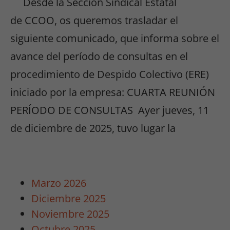
Desde la Sección Sindical Estatal
de CCOO, os queremos trasladar el
siguiente comunicado, que informa sobre el
avance del período de consultas en el
Necesarias
procedimiento de Despido Colectivo (ERE)
/
iniciado por la empresa: CUARTA REUNIÓN
Estadísticas
Para que
PERÍODO DE CONSULTAS Ayer jueves, 11
podamos
de diciembre de 2025, tuvo lugar la
mejorar la
funcionalidad
y estructura
de la web, en
base a cómo
Marzo 2026
se usa la
Diciembre 2025
web.
Noviembre 2025
Octubre 2025