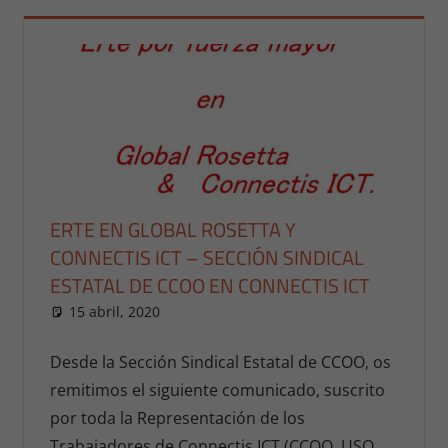
ERTE EN GLOBAL ROSETTA Y
CONNECTIS ICT – SECCIÓN SINDICAL
ESTATAL DE CCOO EN CONNECTIS ICT
15 abril, 2020
publicaciones
NOTICIAS ESTATALES
,
NOTICIAS
ESTATALES 2020
Desde la Sección Sindical Estatal de CCOO, os
remitimos el siguiente comunicado, suscrito
por toda la Representación de los
Trabajadores de Connectis ICT (CCOO, USO,