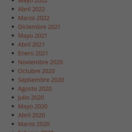
Mayo 2022
rechaza estas
Abril 2022
cookies,
algunas
Marzo 2022
funcionalidades
Diciembre 2021
desaparecerán
Mayo 2021
de la web.
Abril 2021
Enero 2021
Marketing
Noviembre 2020
Al compartir tus
Octubre 2020
intereses y
comportamiento
Septiembre 2020
mientras visitas
Agosto 2020
nuestro sitio,
Julio 2020
aumentas la
posibilidad de
Mayo 2020
ver contenido y
Abril 2020
ofertas
Marzo 2020
personalizados.