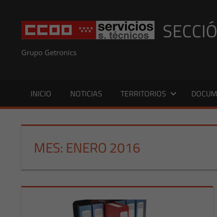
Saltar
al
SECCIÓ
contenido
Grupo Getronics
INICIO
NOTICIAS
TERRITORIOS
DOCUM
MES:
ENERO 2016