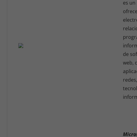
es un 
ofrece
elect
relac
progr
inform
de so
web, 
aplica
redes
tecnol
infor
Micro