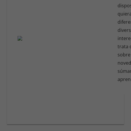
dispo
quiera
difer
diver
inter
trata 
sobre
novedo
súmam
apren