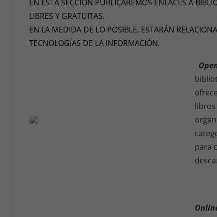
EN ESTA SECCIÓN PUBLICAREMOS ENLACES A BIBLI
LIBRES Y GRATUITAS.
EN LA MEDIDA DE LO POSIBLE, ESTARÁN RELACION
TECNOLOGÍAS DE LA INFORMACIÓN.
Open
biblio
ofrec
libros
organ
catego
para 
descar
Onlin