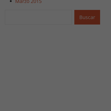
Marzo 2015
nuestro sitio,
aumentas la
Buscar
posibilidad de
Buscar
ver contenido y
ofertas
personalizados.